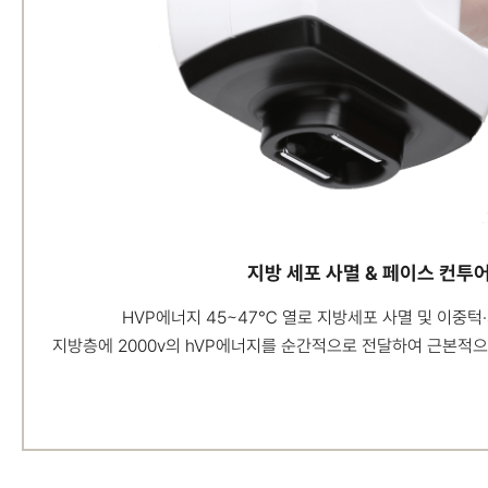
지방 세포 사멸 & 페이스 컨투
HVP에너지 45~47℃ 열로 지방세포 사멸 및 이중턱
지방층에 2000v의 hVP에너지를
순간적으로 전달하여 근본적으