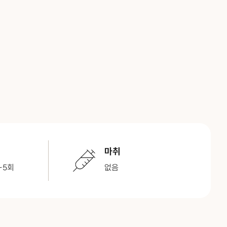
마취
~5회
없음