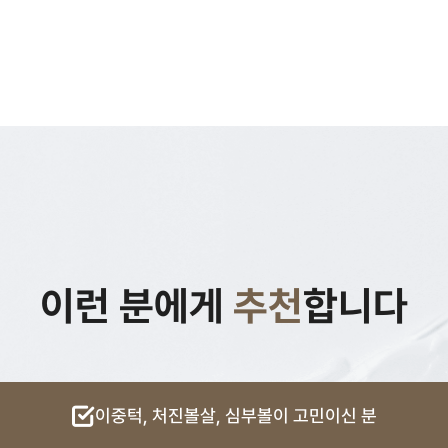
이런 분에게
추천
합니다
이중턱, 처진볼살,
심부볼이 고민이신 분