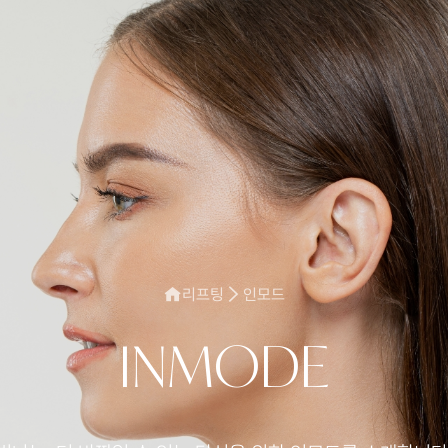
리프팅
인모드
INMODE