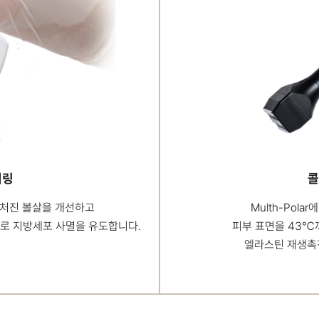
어링
콜
·처진 볼살을 개선하고
Multh-Pol
로 지방세포 사멸을
유도합니다.
피부 표면을 43℃
엘라스틴 재생촉진